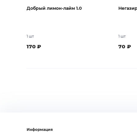
Добрый лимон-лайм 1.0
Негазир
1 шт
1 шт
170
₽
70
₽
В заказ
Информация