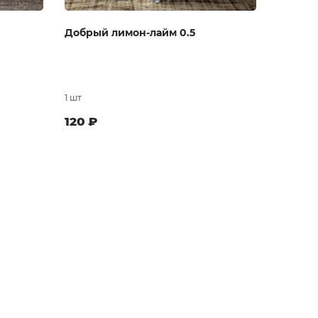
Добрый лимон-лайм 0.5
1 шт
120
₽
 заказ
В заказ