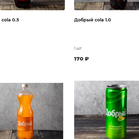
cola 0.5
Добрый cola 1.0
1 шт
170
₽
В заказ
В