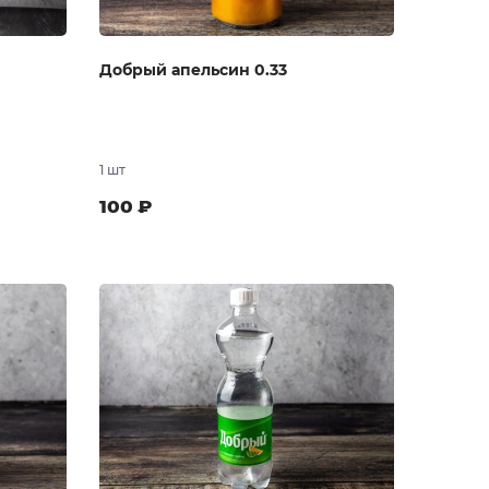
Добрый апельсин 0.33
1 шт
100
₽
 заказ
В заказ