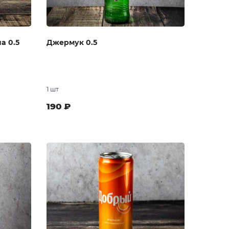
a 0.5
Джермук 0.5
1 шт
190
₽
 заказ
В заказ