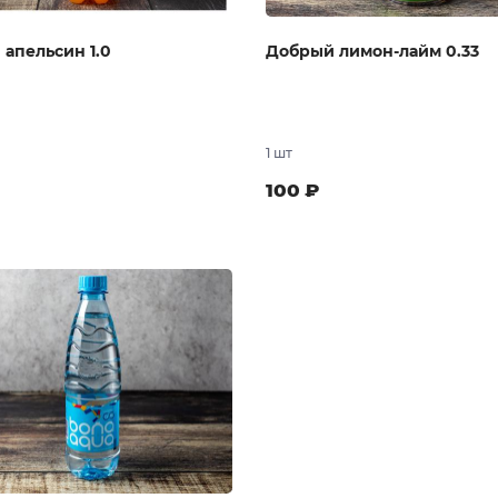
апельсин 1.0
Добрый лимон-лайм 0.33
1 шт
100
₽
В заказ
В