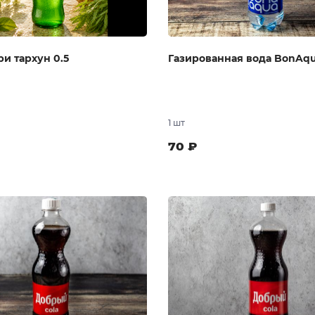
ри тархун 0.5
Газированная вода BonAqu
1 шт
70
₽
В заказ
В