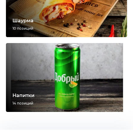
Шаурма
10 позиций
Напитки
14 позиций