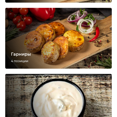
Гарниры
4 позиции